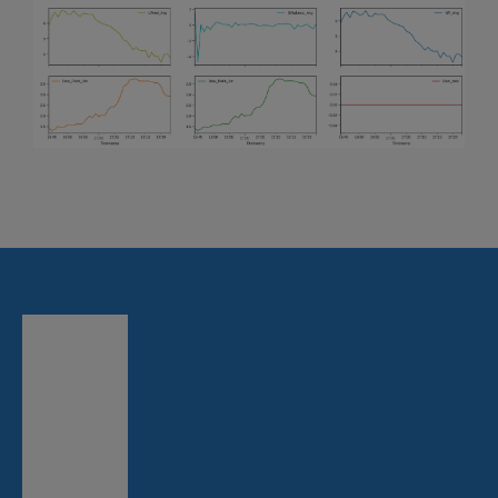
CLIQU
EZ ICI
POUR
VOIR
LES
PROJ
ETS
DE