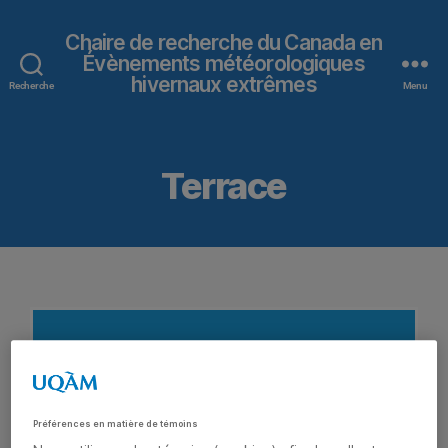
Chaire de recherche du Canada en
Évènements météorologiques
hivernaux extrêmes
Recherche
Menu
Terrace
MetDATA
Données des dernières 24h
(Température et taux de précipitation)
Préférences en matière de témoins