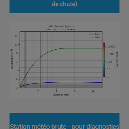
de chute)
Station météo brute - pour diagnostics